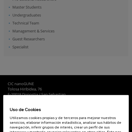
Master Students
Undergraduates
Technical Team
Management & Services
Guest Researchers
Specialist
CIC nanoGUNE
Tolosa Hiribidea, 76
E-20018 Donostia / San Sebastian
+34 9... Ver teléfono
·
nano@nanogune.eu
Uso de Cookies
Utilizamos cookies propias y de terceros para mejorar nuestros
Subscribe to our Newsletter
servicios, elaborar información estadística, analizar sus hábitos de
navegación, inferir grupos de interés, crear un perfil de sus
nanoGUNE
intereses y mostrarle anuncios relevantes en otros sitios. Esto nos