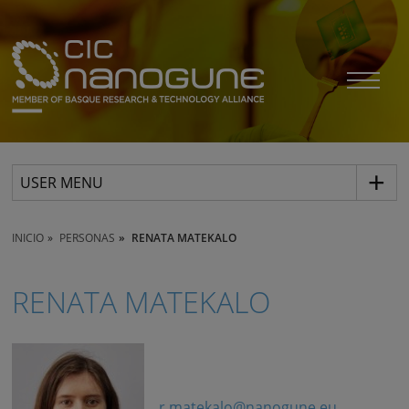
USER MENU
INICIO
PERSONAS
RENATA MATEKALO
RENATA MATEKALO
r.matekalo@nanogune.eu