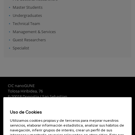
Master Students
Undergraduates
Technical Team
Management & Services
Guest Researchers
Specialist
CIC nanoGUNE
Tolosa Hiribidea, 76
E-20018 Donostia / San Sebastian
+34 9... Ver teléfono
·
nano@nanogune.eu
Uso de Cookies
Utilizamos cookies propias y de terceros para mejorar nuestros
Subscribe to our Newsletter
servicios, elaborar información estadística, analizar sus hábitos de
navegación, inferir grupos de interés, crear un perfil de sus
nanoGUNE
intereses y mostrarle anuncios relevantes en otros sitios. Esto nos