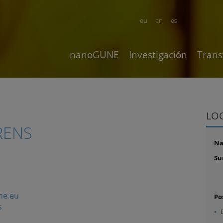
eu
en
es
nanoGUNE
Investigación
Trans
LO
RENS
N
Su
ne.eu
Po
s