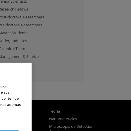
Senior Scientists
Research Fellows
Post-doctoral Researchers
Pre-doctoral Researchers
Master Students
Undergraduates
Technical Team
Management & Services
Guest Researchers
Specialist
ación
de sus
el contenido
donos además
gnetismo
Teoría
tica
Nanomateriales
samblado
Microscopía de Detección