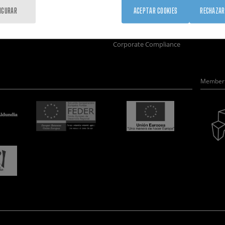
Formación
Únete
Nanobio
IGURAR
ACEPTAR COOKIES
RECHAZAR
Sociedad
Sala de prensa
Nanodis
nanoPeople
Perfil del contratante
Microsc
Corporate Compliance
Member 