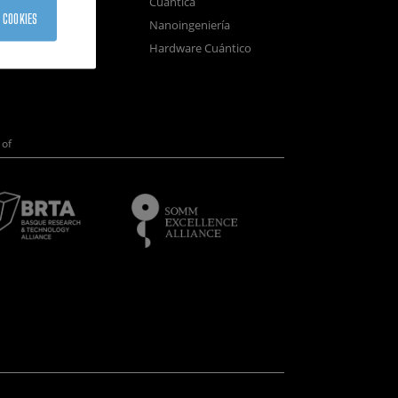
Cuántica
sistemas
 COOKIES
Nanoingeniería
positivos
Hardware Cuántico
opía Electrónica
of