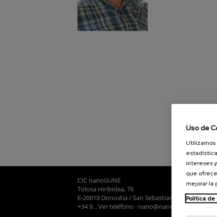
Uso de C
Utilizamos 
estadística
intereses y
que ofrece
CIC nanoGUNE
mejorar la
Tolosa Hiribidea, 76
E-20018 Donostia / San Sebastian
Política de
+34 9... Ver teléfono
·
nano@nanogune.eu