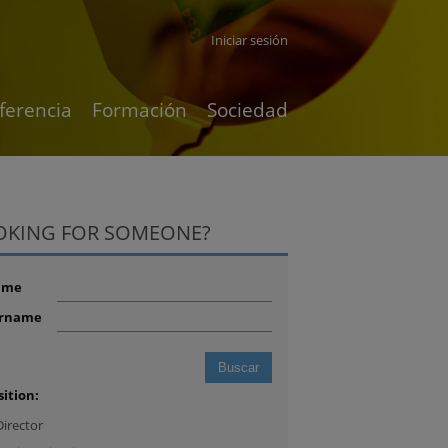
Iniciar sesión
ferencia
Formación
Sociedad
OKING FOR SOMEONE?
ame
rname
sition:
Director