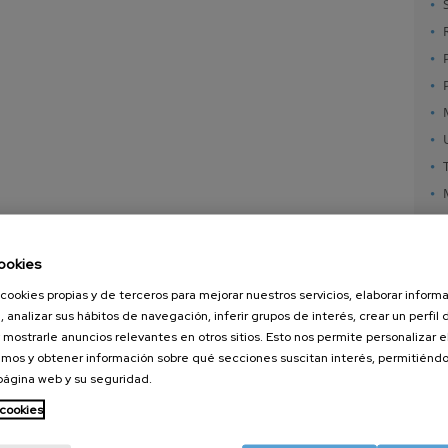
ookies
cookies propias y de terceros para mejorar nuestros servicios, elaborar inform
, analizar sus hábitos de navegación, inferir grupos de interés, crear un perfil 
 mostrarle anuncios relevantes en otros sitios. Esto nos permite personalizar 
mos y obtener información sobre qué secciones suscitan interés, permitién
 página web y su seguridad.
nanoGUNE
Servicios externos
Nanoma
Investigación
Publicaciones
Nanoóp
 cookies
Transferencia
Seminarios
Autoen