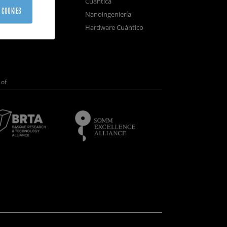
Cuántica
sistemas
 COOKIES
Nanoingeniería
positivos
Hardware Cuántico
opía Electrónica
of