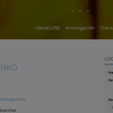
eu
en
es
nanoGUNE
Investigación
Trans
LO
ENKO
N
Su
@nanogune.eu
Po
esearcher