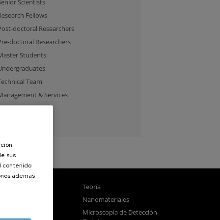
Senior Scientists
Research Fellows
Post-doctoral Researchers
Pre-doctoral Researchers
Master Students
Undergraduates
Technical Team
Management & Services
Guest Researchers
Specialist
ación
de sus
el contenido
donos además
gnetismo
Teoría
tica
Nanomateriales
samblado
Microscopía de Detección