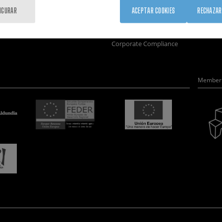
Formación
Únete
Nanobio
IGURAR
ACEPTAR COOKIES
RECHAZAR
Sociedad
Sala de prensa
Nanodis
nanoPeople
Perfil del contratante
Microsc
Corporate Compliance
Member 