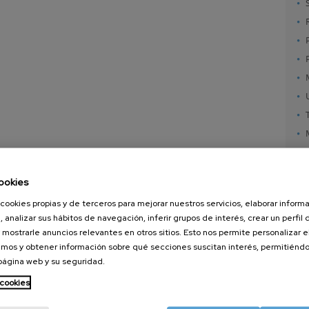
ookies
cookies propias y de terceros para mejorar nuestros servicios, elaborar inform
, analizar sus hábitos de navegación, inferir grupos de interés, crear un perfil 
 mostrarle anuncios relevantes en otros sitios. Esto nos permite personalizar 
mos y obtener información sobre qué secciones suscitan interés, permitién
 página web y su seguridad.
nanoGUNE
Servicios externos
Nanoma
Investigación
Publicaciones
Nanoóp
 cookies
Transferencia
Seminarios
Autoen