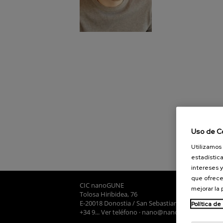
Uso de C
Utilizamos 
estadística
intereses y
que ofrece
CIC nanoGUNE
mejorar la
Tolosa Hiribidea, 76
E-20018 Donostia / San Sebastian
Política de
+34 9... Ver teléfono
·
nano@nanogune.eu