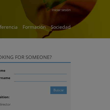
Iniciar sesión
ferencia
Formación
Sociedad
OKING FOR SOMEONE?
ame
rname
sition:
Director