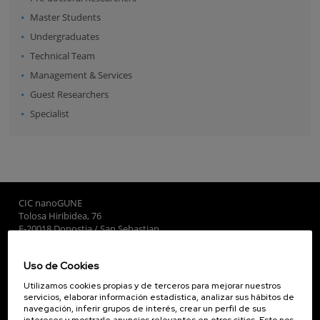
Master Students
Undergraduates
Technical Team
Management & Services
Guest Researchers
Specialist
CIC nanoGUNE
Tolosa Hiribidea, 76
E-20018 Donostia / San Sebastian
+34 9... Ver teléfono
·
nano@nanogune.eu
Uso de Cookies
Utilizamos cookies propias y de terceros para mejorar nuestros
Subscribe to our Newsletter
servicios, elaborar información estadística, analizar sus hábitos de
navegación, inferir grupos de interés, crear un perfil de sus
nanoGUNE
intereses y mostrarle anuncios relevantes en otros sitios. Esto nos