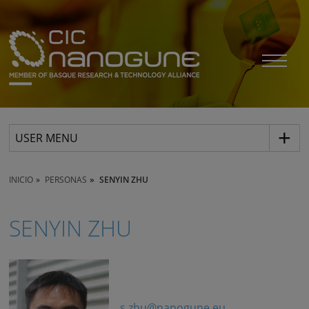
USER MENU
INICIO
PERSONAS
SENYIN ZHU
SENYIN ZHU
s.zhu@nanogune.eu