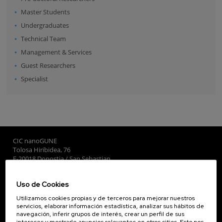
Master Students
Undergraduates
Technical Team
Management & Services
Guest Researchers
Specialist
CIC nanoGUNE
Tolosa Hiribidea, 76
E-20018 Donostia / San Sebastian
+34 9... Ver teléfono
·
nano@nanogune.eu
Uso de Cookies
Utilizamos cookies propias y de terceros para mejorar nuestros
Subscribe to our Newsletter
servicios, elaborar información estadística, analizar sus hábitos de
navegación, inferir grupos de interés, crear un perfil de sus
nanoGUNE
intereses y mostrarle anuncios relevantes en otros sitios. Esto nos