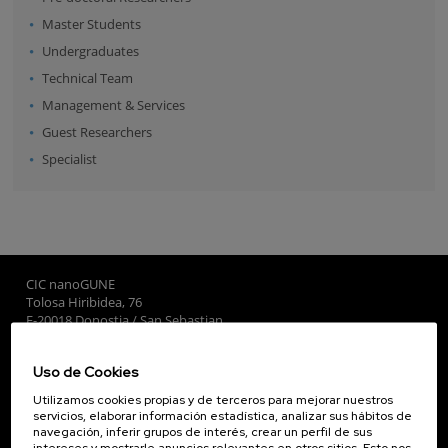
Master Students
Undergraduates
Technical Team
Management & Services
Guest Researchers
Specialist
CIC nanoGUNE
Tolosa Hiribidea, 76
E-20018 Donostia / San Sebastian
+34 9... Ver teléfono
·
nano@nanogune.eu
Uso de Cookies
Utilizamos cookies propias y de terceros para mejorar nuestros
Subscribe to our Newsletter
servicios, elaborar información estadística, analizar sus hábitos de
navegación, inferir grupos de interés, crear un perfil de sus
nanoGUNE
intereses y mostrarle anuncios relevantes en otros sitios. Esto nos