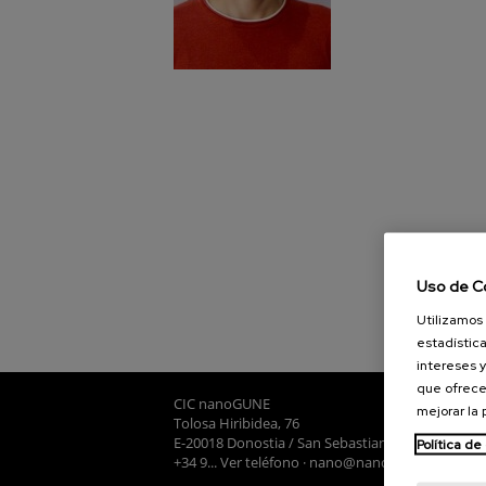
Uso de C
Utilizamos 
estadística
intereses y
que ofrece
CIC nanoGUNE
mejorar la
Tolosa Hiribidea, 76
E-20018 Donostia / San Sebastian
Política de
+34 9... Ver teléfono
·
nano@nanogune.eu