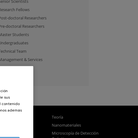
Senior Scientists
Research Fellows
Post-doctoral Researchers
Pre-doctoral Researchers
Master Students
Undergraduates
Technical Team
Management & Services
Guest Researchers
Specialist
ación
de sus
el contenido
donos además
gnetismo
Teoría
tica
Nanomateriales
samblado
Microscopía de Detección