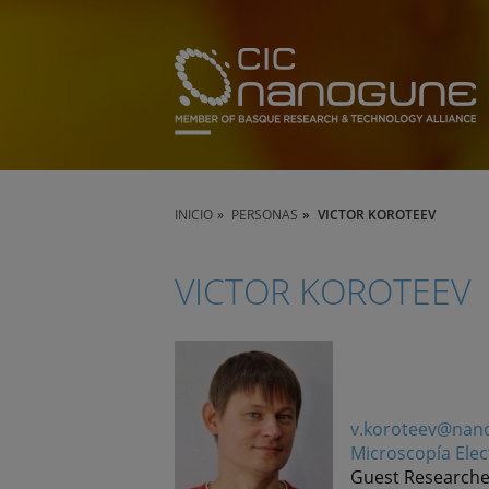
INICIO
PERSONAS
VICTOR KOROTEEV
VICTOR KOROTEEV
v.koroteev@nan
Microscopía Elec
Guest Researche