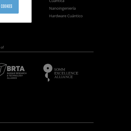
Cuántica
sistemas
 COOKIES
Nanoingeniería
positivos
Hardware Cuántico
opía Electrónica
of