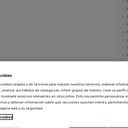
ookies
cookies propias y de terceros para mejorar nuestros servicios, elaborar inform
, analizar sus hábitos de navegación, inferir grupos de interés, crear un perfil 
 mostrarle anuncios relevantes en otros sitios. Esto nos permite personalizar 
mos y obtener información sobre qué secciones suscitan interés, permitién
 página web y su seguridad.
nanoGUNE
Servicios externos
Nanoma
Investigación
Publicaciones
Nanoóp
 cookies
Transferencia
Seminarios
Autoen