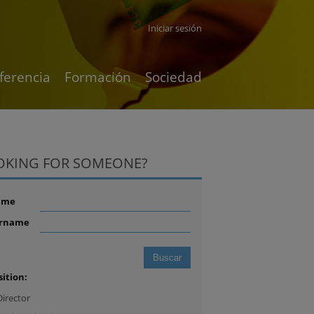
Iniciar sesión
ferencia
Formación
Sociedad
OKING FOR SOMEONE?
ame
rname
sition:
Director