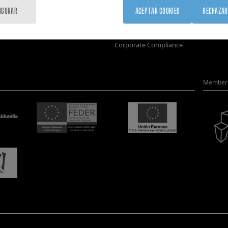
Formación
Únete
Nanobio
IGURAR
ACEPTAR COOKIES
RECHAZAR
Sociedad
Sala de prensa
Nanodis
nanoPeople
Perfil del contratante
Microsc
Corporate Compliance
Member 