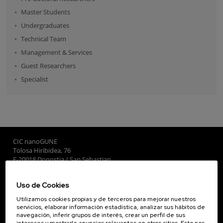
Master Students
Undergraduates
Technical Team
Management & Services
Guest Researchers
Specialist
CIC nanoGUNE
Tolosa Hiribidea, 76
E-20018 Donostia / San Sebastian
+34 9... Ver teléfono
·
nano@nanogune.eu
Uso de Cookies
Utilizamos cookies propias y de terceros para mejorar nuestros
Subscribe to our Newsletter
servicios, elaborar información estadística, analizar sus hábitos de
navegación, inferir grupos de interés, crear un perfil de sus
nanoGUNE
intereses y mostrarle anuncios relevantes en otros sitios. Esto nos