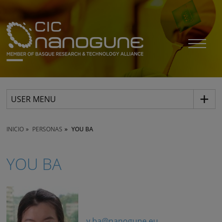
USER MENU
INICIO
PERSONAS
YOU BA
YOU BA
y.ba@nanogune.eu