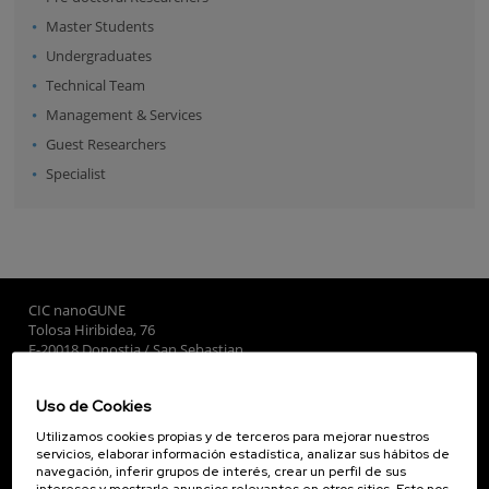
Master Students
Undergraduates
Technical Team
Management & Services
Guest Researchers
Specialist
CIC nanoGUNE
Tolosa Hiribidea, 76
E-20018 Donostia / San Sebastian
+34 9... Ver teléfono
·
nano@nanogune.eu
Uso de Cookies
Utilizamos cookies propias y de terceros para mejorar nuestros
Subscribe to our Newsletter
servicios, elaborar información estadística, analizar sus hábitos de
navegación, inferir grupos de interés, crear un perfil de sus
nanoGUNE
intereses y mostrarle anuncios relevantes en otros sitios. Esto nos