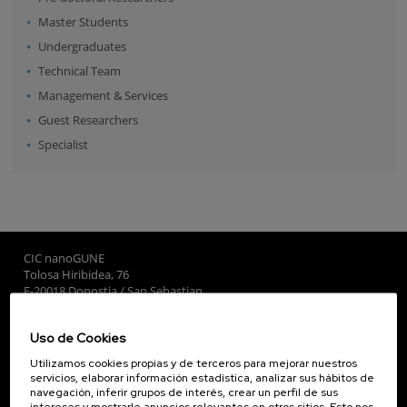
Master Students
Undergraduates
Technical Team
Management & Services
Guest Researchers
Specialist
CIC nanoGUNE
Tolosa Hiribidea, 76
E-20018 Donostia / San Sebastian
+34 9... Ver teléfono
·
nano@nanogune.eu
Uso de Cookies
Utilizamos cookies propias y de terceros para mejorar nuestros
Subscribe to our Newsletter
servicios, elaborar información estadística, analizar sus hábitos de
navegación, inferir grupos de interés, crear un perfil de sus
nanoGUNE
intereses y mostrarle anuncios relevantes en otros sitios. Esto nos