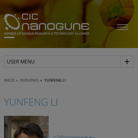
USER MENU
INICIO
PERSONAS
YUNFENG LI
YUNFENG LI
y.li@nanogune.eu