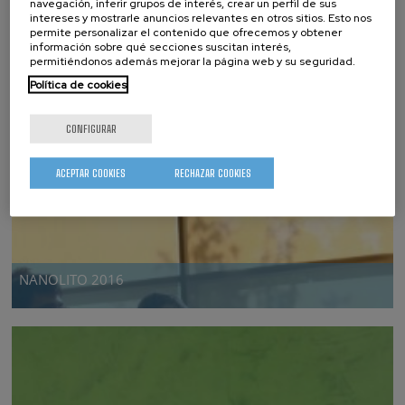
navegación, inferir grupos de interés, crear un perfil de sus
intereses y mostrarle anuncios relevantes en otros sitios. Esto nos
permite personalizar el contenido que ofrecemos y obtener
información sobre qué secciones suscitan interés,
permitiéndonos además mejorar la página web y su seguridad.
WORKSHOP ON HYBRID MATERIALS BY ALD/MLD &
Política de cookies
IBERIAN ALD 2017
CONFIGURAR
ACEPTAR COOKIES
RECHAZAR COOKIES
NANOLITO 2016