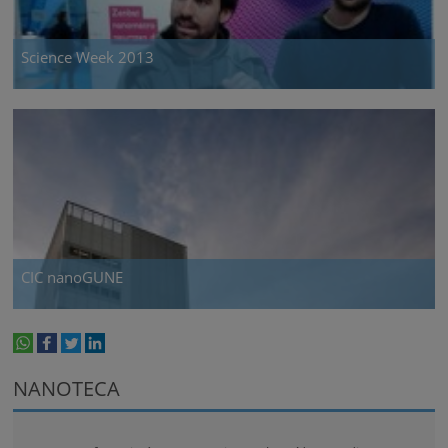
Science Week 2013
CIC nanoGUNE
whatsapp
facebook
twitter
linkedin
print
NANOTECA