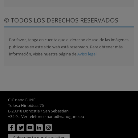
© TODOS LOS DERECHOS RESERVADOS
Por favor, tenga en cuenta que el derecho de uso de las imágenes
publicadas en este sitio web está reservado. Para obtener más
información, visite nuestra página de
Aviso legal
.
CIC nanoGUNE
Tolosa Hiribidea, 76
E-20018 Donostia / San Sebastian
+34 9... Ver teléfono
·
nano@nanogune.eu
Subscribe to our Newsletter