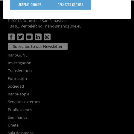
ACEPTAR COOKIES
RECHAZAR COOKIES
CIC nanoGUNE
Tolosa Hiribidea, 76
E-20018 Donostia / San Sebastian
+34 9... Ver teléfono
·
nano@nanogune.eu
Subscribe to our Newsletter
nanoGUNE
Investigación
Transferencia
Formación
Sociedad
nanoPeople
Servicios externos
Publicaciones
Seminarios
Únete
Sala de prensa