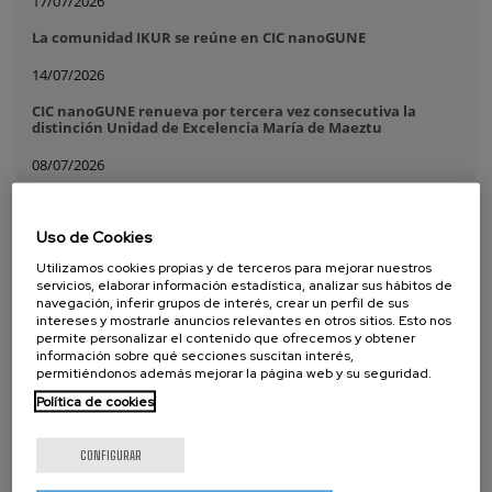
17/07/2026
La comunidad IKUR se reúne en CIC nanoGUNE
14/07/2026
CIC nanoGUNE renueva por tercera vez consecutiva la
distinción Unidad de Excelencia María de Maeztu
08/07/2026
Purely Dynamic Skyrmion Phase discovered
Uso de Cookies
07/07/2026
Utilizamos cookies propias y de terceros para mejorar nuestros
A new ultra-compact sensor paves the way for more
servicios, elaborar información estadística, analizar sus hábitos de
powerful and scalable silicon quantum processors
navegación, inferir grupos de interés, crear un perfil de sus
intereses y mostrarle anuncios relevantes en otros sitios. Esto nos
16/06/2026
permite personalizar el contenido que ofrecemos y obtener
información sobre qué secciones suscitan interés,
El proyecto TextaDNA avanza en el almacenamiento de
permitiéndonos además mejorar la página web y su seguridad.
datos mediante fibras poliméricas basado en ADN
Política de cookies
CONFIGURAR