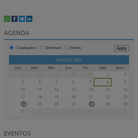
whatsapp
facebook
twitter
linkedin
print
AGENDA
- Cualquiera -
Seminars
Events
‹‹
AGOSTO 2026
››
Lun
Mar
Mié
Jue
Vie
Sáb
Dom
27
28
29
30
31
1
2
3
4
5
6
7
9
8
10
11
12
13
14
16
15
17
18
19
20
21
22
23
25
26
27
29
30
24
28
31
1
2
3
4
5
6
EVENTOS