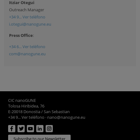
Itziar Otegui
Outreach Manager
+34 9... Ver teléfono
i.otegui@nanogune.eu
Press Office
:
+34 6... Ver teléfono
com@nanogune.eu
CIC nanoGUNE
Tolosa Hiribidea, 76
E-20018 Donostia / San Sebastian
+34 9... Ver teléfono
·
nano@nanogune.eu
Subscribe to our Newsletter