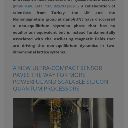
(Phys. Rev. Lett. 137, 026703 (2026))
, a collaboration of
scientists from Turkey, the UK and the
Nanomagnetism group at nanoGUNE have discovered
a non-equilibrium skyrmion phase that has no
equilibrium equivalent but is instead fundamentally
associated with the oscillating magnetic fields that
are driving the non-equilibrium dynamics in two-
dimensional lattice systems.
A NEW ULTRA-COMPACT SENSOR
PAVES THE WAY FOR MORE
POWERFUL AND SCALABLE SILICON
QUANTUM PROCESSORS