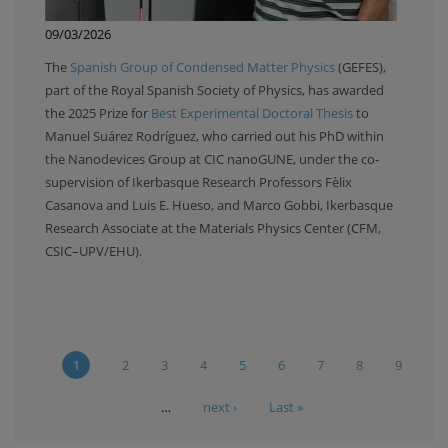
09/03/2026
The
Spanish Group of Condensed Matter Physics
(GEFES),
part of the Royal Spanish Society of Physics, has awarded
the 2025 Prize for
Best Experimental Doctoral Thesis
to
Manuel Suárez Rodríguez, who carried out his PhD within
the Nanodevices Group at CIC nanoGUNE, under the co-
supervision of Ikerbasque Research Professors Fèlix
Casanova and Luis E. Hueso, and Marco Gobbi, Ikerbasque
Research Associate at the Materials Physics Center (CFM,
CSIC–UPV/EHU).
1
2
3
4
5
6
7
8
9
…
next ›
Last »