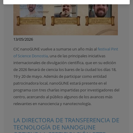
13/05/2026
CIC nanoGUNE vuelve a sumarse un año más al
festival Pint
of Science Donostia
, una de las principales iniciativas
internacionales de divulgación científica, que en su edición
de 2026 llenará de ciencia los bares de la ciudad los días 18,
19 y 20 de mayo. Además de participar como entidad
patrocinadora local, nanoGUNE estará presente en el
programa con tres charlas impartidas por investigadores del
centro, acercando al público algunos de los avances más
relevantes en nanociencia y nanotecnología.
LA DIRECTORA DE TRANSFERENCIA DE
TECNOLOGÍA DE NANOGUNE