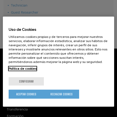
Technician
Guest Researcher
Ver todos
Uso de Cookies
Utilizamos cookies propias y de terceros para mejorar nuestros
servicios, elaborar información estadística, analizar sus hábitos de
navegación, inferir grupos de interés, crear un perfil de sus
intereses y mostrarle anuncios relevantes en otros sitios. Esto nos
permite personalizar el contenido que ofrecemos y obtener
CIC nanoGUNE
información sobre qué secciones suscitan interés,
Tolosa Hiribidea, 76
permitiéndonos además mejorar la página web y su seguridad.
E-20018 Donostia / San Sebastian
Política de cookies
+34 9... Ver teléfono
·
nano@nanogune.eu
CONFIGURAR
Subscribe to our Newsletter
ACEPTAR COOKIES
RECHAZAR COOKIES
nanoGUNE
Investigación
Transferencia
Formación