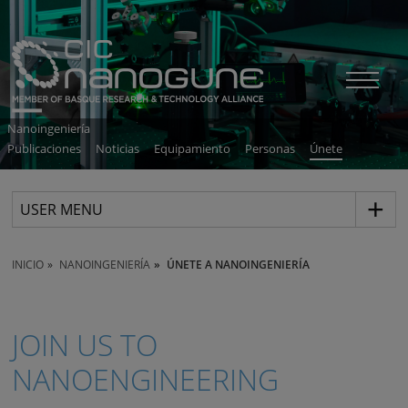
Nanoingeniería
Publicaciones
Noticias
Equipamiento
Personas
Únete
USER MENU
INICIO
NANOINGENIERÍA
ÚNETE A NANOINGENIERÍA
JOIN US TO
NANOENGINEERING