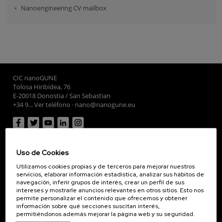
Nanoengineering CV mailbox
CIC nanoGUNE
Tolosa Hiribidea, 76
E-20018 Donostia / San Sebastian
+34 9... Ver teléfono
·
nano@nanogune.eu
Subscribe to our Newsletter
Uso de Cookies
nanoGUNE
Investigación
Utilizamos cookies propias y de terceros para mejorar nuestros
servicios, elaborar información estadística, analizar sus hábitos de
Transferencia
navegación, inferir grupos de interés, crear un perfil de sus
intereses y mostrarle anuncios relevantes en otros sitios. Esto nos
Formación
permite personalizar el contenido que ofrecemos y obtener
Sociedad
información sobre qué secciones suscitan interés,
permitiéndonos además mejorar la página web y su seguridad.
nanoPeople