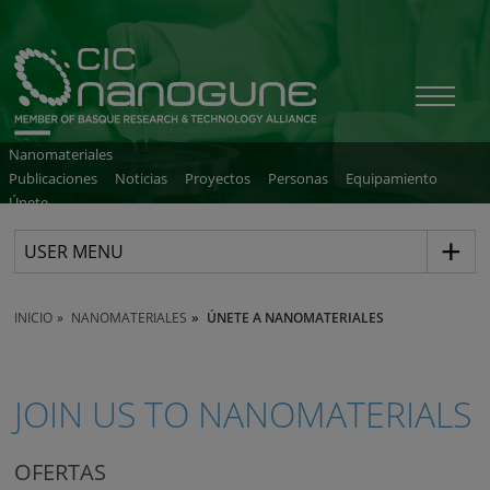
Nanomateriales
Publicaciones
Noticias
Proyectos
Personas
Equipamiento
Únete
USER MENU
INICIO
NANOMATERIALES
ÚNETE A NANOMATERIALES
JOIN US TO NANOMATERIALS
OFERTAS