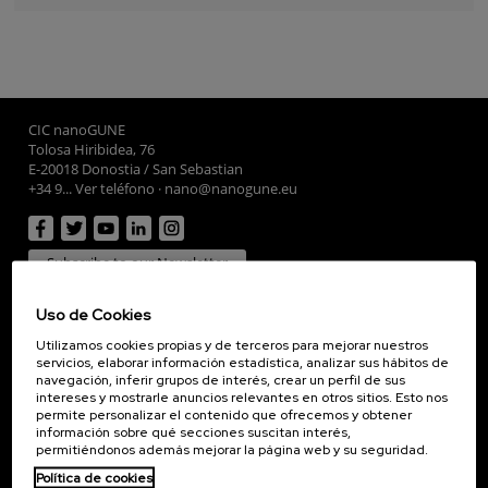
CIC nanoGUNE
Tolosa Hiribidea, 76
E-20018 Donostia / San Sebastian
+34 9... Ver teléfono
·
nano@nanogune.eu
Subscribe to our Newsletter
nanoGUNE
Uso de Cookies
Investigación
Utilizamos cookies propias y de terceros para mejorar nuestros
Transferencia
servicios, elaborar información estadística, analizar sus hábitos de
Formación
navegación, inferir grupos de interés, crear un perfil de sus
intereses y mostrarle anuncios relevantes en otros sitios. Esto nos
Sociedad
permite personalizar el contenido que ofrecemos y obtener
información sobre qué secciones suscitan interés,
nanoPeople
permitiéndonos además mejorar la página web y su seguridad.
Servicios externos
Política de cookies