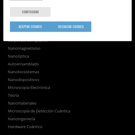
Publicaciones
Seminarios
CONFIGURAR
Únete
Sala de prensa
ACEPTAR COOKIES
RECHAZAR COOKIES
Perfil del contratante
Corporate Compliance
Nanomagnetismo
Nanoóptica
Autoensamblado
Nanobiosistemas
Nanodispositivos
Microscopía Electrónica
Teoría
Nanomateriales
Microscopía de Detección Cuántica
Nanoingeniería
Hardware Cuántico