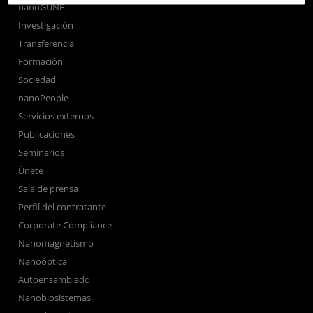
nanoGUNE
Investigación
Transferencia
Formación
Sociedad
nanoPeople
Servicios externos
Publicaciones
Seminarios
Únete
Sala de prensa
Perfil del contratante
Corporate Compliance
Nanomagnetismo
Nanoóptica
Autoensamblado
Nanobiosistemas