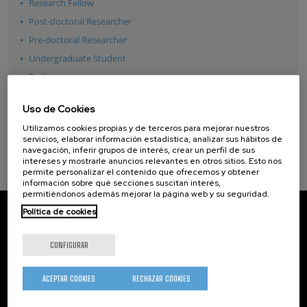
Research Fellow
Post-doctoral Researcher
Pre-doctoral Researcher
Undergraduate Student
Technician
Specialist
Uso de Cookies
Ver todos
Utilizamos cookies propias y de terceros para mejorar nuestros
servicios, elaborar información estadística, analizar sus hábitos de
navegación, inferir grupos de interés, crear un perfil de sus
intereses y mostrarle anuncios relevantes en otros sitios. Esto nos
permite personalizar el contenido que ofrecemos y obtener
información sobre qué secciones suscitan interés,
permitiéndonos además mejorar la página web y su seguridad.
CIC nanoGUNE
Política de cookies
Tolosa Hiribidea, 76
E-20018 Donostia / San Sebastian
CONFIGURAR
+34 9... Ver teléfono
·
nano@nanogune.eu
ACEPTAR COOKIES
RECHAZAR COOKIES
Subscribe to our Newsletter