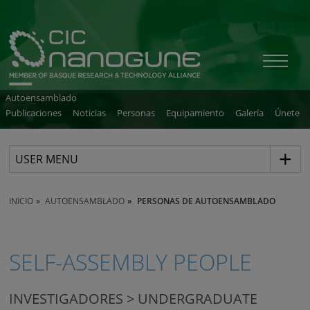
Autoensamblado
Publicaciones
Noticias
Personas
Equipamiento
Galería
Únete
USER MENU
INICIO
AUTOENSAMBLADO
PERSONAS DE AUTOENSAMBLADO
SELF-ASSEMBLY PEOPLE
INVESTIGADORES > UNDERGRADUATE