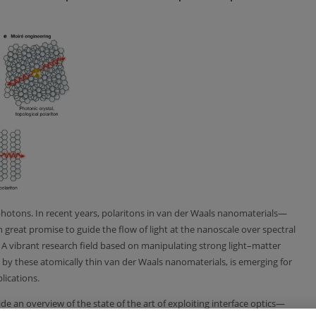
photons. In recent years, polaritons in van der Waals nanomaterials—
eat promise to guide the flow of light at the nanoscale over spectral
. A vibrant research field based on manipulating strong light–matter
d by these atomically thin van der Waals nanomaterials, is emerging for
ications.
ide an overview of the state of the art of exploiting interface optics—