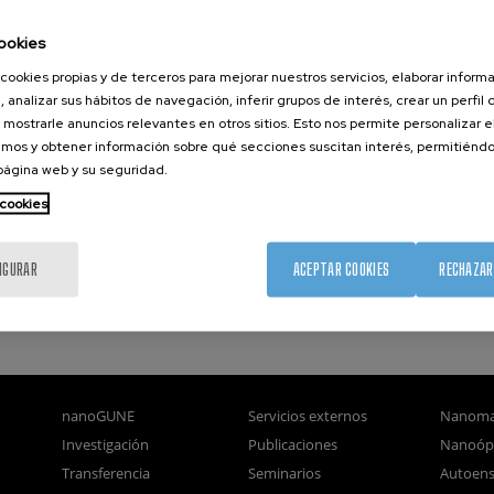
 engineering—for the control of van der Waals polaritons. This enhanced
anoscale has not only unveiled many new phenomena, but has also
ookies
nues for nano-imaging, sensing, on-chip optical circuitry, and
cookies propias y de terceros para mejorar nuestros servicios, elaborar inform
, analizar sus hábitos de navegación, inferir grupos de interés, crear un perfil 
 mostrarle anuncios relevantes en otros sitios. Esto nos permite personalizar 
mos y obtener información sobre qué secciones suscitan interés, permitién
 página web y su seguridad.
 cookies
i, Alex Krasnok, Rainer Hillenbrand, Andrea Alù & Cheng-Wei
aals polaritons” DOI:
10.1038/s41586-021-03581-5
IGURAR
ACEPTAR COOKIES
RECHAZAR
nanoGUNE
Servicios externos
Nanoma
Investigación
Publicaciones
Nanoóp
Transferencia
Seminarios
Autoen