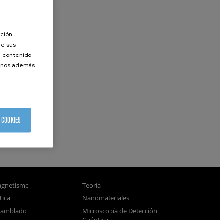
ación
de sus
el contenido
donos además
 COOKIES
gnetismo
Teoría
tica
Nanomateriales
samblado
Microscopía de Detección
Cuántica