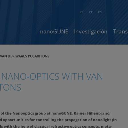
eu
en
es
nanoGUNE
Investigación
Trans
H VAN DER WAALS POLARITONS
E NANO-OPTICS WITH VAN
ITONS
r of the Nanooptics group at nanoGUNE, Rainer Hillenbrand,
nd opportunities for controlling the propagation of nanolight (in
s with the help of classical refractive optics concepts, meta-