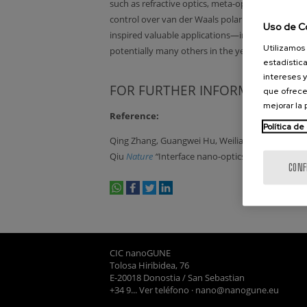
such as refractive optics, meta-optics and moiré
control over van der Waals polaritons at the n
Uso de C
inspired valuable applications—including new ave
Utilizamos 
potentially many others in the years to come.
estadística
intereses y
FOR FURTHER INFORMATION:
que ofrece
mejorar la
Reference:
Política de
Qing Zhang, Guangwei Hu, Weiliang Ma, Peining L
Qiu
Nature
“
Interface nano-optics with van der W
CONF
whatsapp
facebook
twitter
linkedin
print
CIC nanoGUNE
Tolosa Hiribidea, 76
E-20018 Donostia / San Sebastian
+34 9... Ver teléfono
·
nano@nanogune.eu