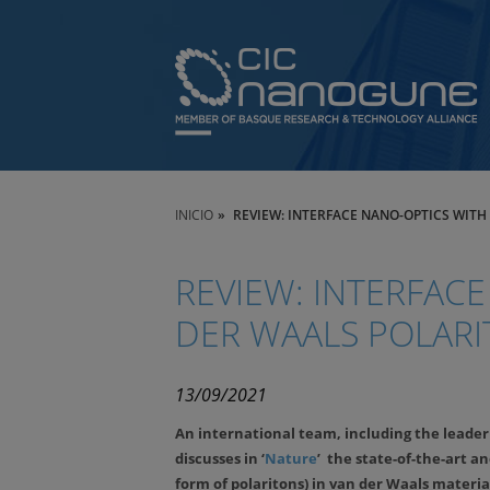
INICIO
REVIEW: INTERFACE NANO-OPTICS WIT
REVIEW: INTERFAC
DER WAALS POLAR
13/09/2021
An international team, including the leade
discusses in ‘
Nature
’ the state-of-the-art a
form of polaritons) in van der Waals material