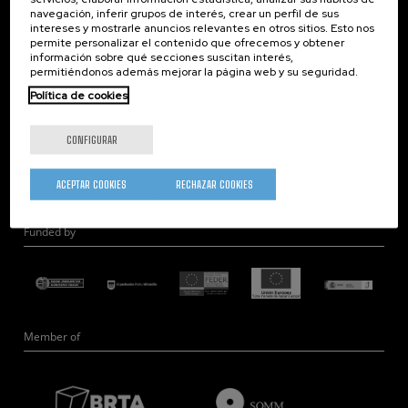
navegación, inferir grupos de interés, crear un perfil de sus
Nanobiosistemas
intereses y mostrarle anuncios relevantes en otros sitios. Esto nos
Nanodispositivos
permite personalizar el contenido que ofrecemos y obtener
información sobre qué secciones suscitan interés,
Microscopía Electrónica
permitiéndonos además mejorar la página web y su seguridad.
Teoría
Política de cookies
Nanomateriales
Microscopía de Detección Cuántica
CONFIGURAR
Nanoingeniería
Hardware Cuántico
ACEPTAR COOKIES
RECHAZAR COOKIES
Funded by
Member of