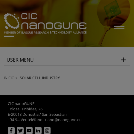
USER MENU
INICIO
SOLAR CELL INDUSTRY
CIC nanoGUNE
Tolosa Hiribidea, 76
E-20018 Donostia / San Sebastian
+34 9... Ver teléfono
·
nano@nanogune.eu