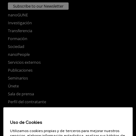
Subscribe to our Newsletter
nanoGUNE
Investigación
Transferencia
Formación
Sociedad
nanoPeople
Servicios externos
Publicaciones
Seminarios
Únete
Sala de prensa
Perfil del contratante
Corporate Compliance
Nanomagnetismo
Uso de Cookies
Nanoóptica
Utilizamos cookies propias y de terceros para mejorar nuestros
Autoensamblado
servicios, elaborar información estadística, analizar sus hábitos de