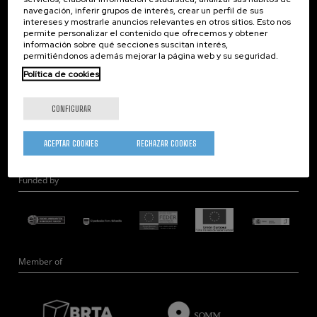
navegación, inferir grupos de interés, crear un perfil de sus
Nanobiosistemas
intereses y mostrarle anuncios relevantes en otros sitios. Esto nos
Nanodispositivos
permite personalizar el contenido que ofrecemos y obtener
información sobre qué secciones suscitan interés,
Microscopía Electrónica
permitiéndonos además mejorar la página web y su seguridad.
Teoría
Política de cookies
Nanomateriales
Microscopía de Detección Cuántica
CONFIGURAR
Nanoingeniería
Hardware Cuántico
ACEPTAR COOKIES
RECHAZAR COOKIES
Funded by
Member of