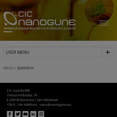
USER MENU
INICIO
QUESTECH
CIC nanoGUNE
Tolosa Hiribidea, 76
E-20018 Donostia / San Sebastian
+34 9... Ver teléfono
·
nano@nanogune.eu