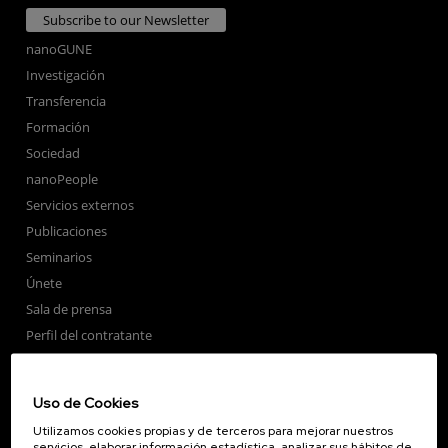
Subscribe to our Newsletter
nanoGUNE
Investigación
Transferencia
Formación
Sociedad
nanoPeople
Servicios externos
Publicaciones
Seminarios
Únete
Sala de prensa
Perfil del contratante
Corporate Compliance
Nanomagnetismo
Uso de Cookies
Nanoóptica
Utilizamos cookies propias y de terceros para mejorar nuestros
Autoensamblado
servicios, elaborar información estadística, analizar sus hábitos de