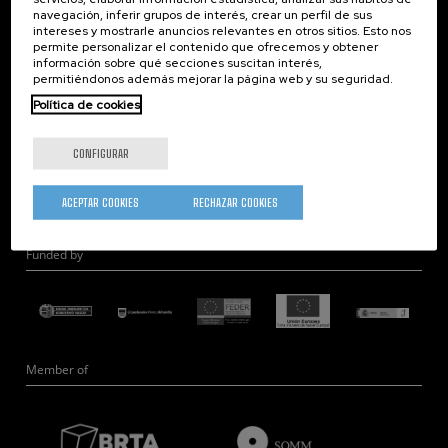
navegación, inferir grupos de interés, crear un perfil de sus
Nanobiosistemas
intereses y mostrarle anuncios relevantes en otros sitios. Esto nos
Nanodispositivos
permite personalizar el contenido que ofrecemos y obtener
información sobre qué secciones suscitan interés,
Microscopía Electrónica
permitiéndonos además mejorar la página web y su seguridad.
Teoría
Política de cookies
Nanomateriales
Microscopía de Detección Cuántica
CONFIGURAR
Nanoingeniería
Hardware Cuántico
ACEPTAR COOKIES
RECHAZAR COOKIES
Funded by
Member of