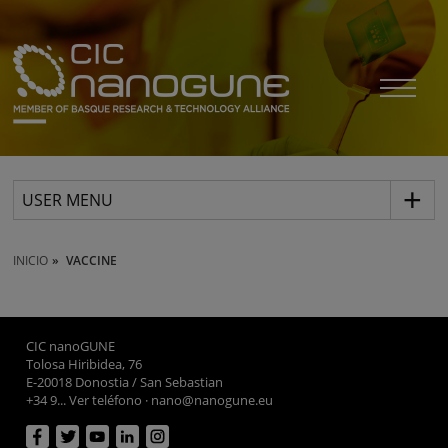
USER MENU
INICIO
VACCINE
CIC nanoGUNE
Tolosa Hiribidea, 76
E-20018 Donostia / San Sebastian
+34 9... Ver teléfono
·
nano@nanogune.eu