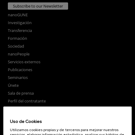
Subscribe to our Newsletter
nanoGUNE
Investigación
Transferencia
Formación
Sociedad
nanoPeople
Servicios externos
Publicaciones
Seminarios
Únete
Sala de prensa
Perfil del contratante
Corporate Compliance
Nanomagnetismo
Uso de Cookies
Nanoóptica
Utilizamos cookies propias y de terceros para mejorar nuestros
Autoensamblado
servicios, elaborar información estadística, analizar sus hábitos de