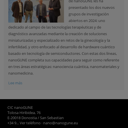
de nanoGUNE les ha
presentado los dos nuevos
grupos de investigación
abiertos en 2024: uno
dedicado al campo de las tecnologías terapéuticas y de
diagnóstico avanzadas mediante la creación de soluciones
miniaturizadas y especializado en retos de la ginecología y la
infertilidad, y otro enfocado al desarrollo de hardware cuántico
basado en tecnología de semiconductores. Con estas dos líneas,
nanoGUNE completa sus capacidades para seguir como referente
en tres áreas estratégicas: nanociencia cuántica, nanomateriales y
nanomedicina.
Lee más
CIC nanoGUNE
Tolosa Hiribidea, 76
E-20018 Donostia / San Sebastian
+34 9... Ver teléfono
·
nano@nanogune.eu