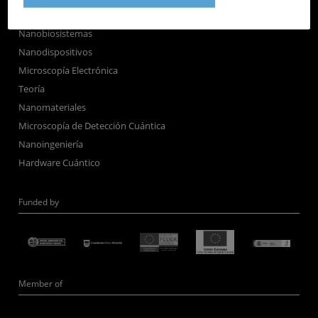
Autoensamblado
Nanobiosistemas
Nanodispositivos
Microscopía Electrónica
Teoría
Nanomateriales
Microscopía de Detección Cuántica
Nanoingeniería
Hardware Cuántico
Funded by
Member of