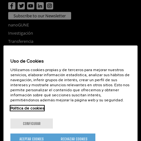
Subscribe to our Newsletter
nanoGUNE
Investigación
Transferencia
Formación
Sociedad
Uso de Cookies
nanoPeople
Utilizamos cookies propias y de terceros para mejorar nuestros
Servicios externos
servicios, elaborar información estadística, analizar sus hábitos de
navegación, inferir grupos de interés, crear un perfil de sus
Publicaciones
intereses y mostrarle anuncios relevantes en otros sitios. Esto nos
permite personalizar el contenido que ofrecemos y obtener
Seminarios
información sobre qué secciones suscitan interés,
Únete
permitiéndonos además mejorar la página web y su seguridad.
Sala de prensa
Política de cookies
Perfil del contratante
Corporate Compliance
CONFIGURAR
Nanomagnetismo
ACEPTAR COOKIES
RECHAZAR COOKIES
Nanoóptica