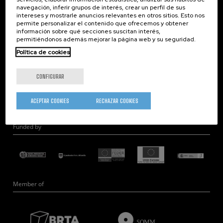
navegación, inferir grupos de interés, crear un perfil de sus
Nanobiosistemas
intereses y mostrarle anuncios relevantes en otros sitios. Esto nos
Nanodispositivos
permite personalizar el contenido que ofrecemos y obtener
información sobre qué secciones suscitan interés,
Microscopía Electrónica
permitiéndonos además mejorar la página web y su seguridad.
Teoría
Política de cookies
Nanomateriales
Microscopía de Detección Cuántica
CONFIGURAR
Nanoingeniería
Hardware Cuántico
ACEPTAR COOKIES
RECHAZAR COOKIES
Funded by
Member of