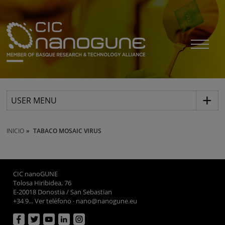
USER MENU
INICIO
TABACO MOSAIC VIRUS
CIC nanoGUNE
Tolosa Hiribidea, 76
E-20018 Donostia / San Sebastian
+34 9... Ver teléfono
·
nano@nanogune.eu