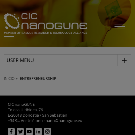
USER MENU
INICIO
ENTREPRENEURSHIP
CIC nanoGUNE
Tolosa Hiribidea, 76
E-20018 Donostia / San Sebastian
+34 9... Ver teléfono
·
nano@nanogune.eu