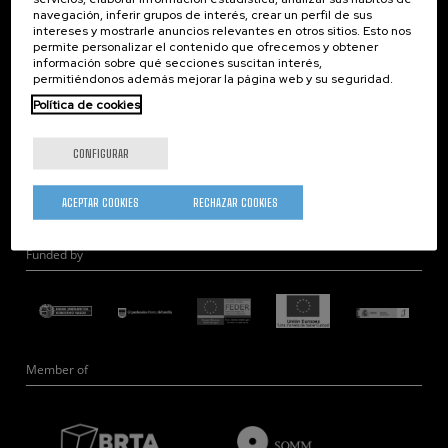
navegación, inferir grupos de interés, crear un perfil de sus
Nanobiosistemas
intereses y mostrarle anuncios relevantes en otros sitios. Esto nos
Nanodispositivos
permite personalizar el contenido que ofrecemos y obtener
información sobre qué secciones suscitan interés,
Microscopía Electrónica
permitiéndonos además mejorar la página web y su seguridad.
Teoría
Política de cookies
Nanomateriales
Microscopía de Detección Cuántica
CONFIGURAR
Nanoingeniería
Hardware Cuántico
ACEPTAR COOKIES
RECHAZAR COOKIES
Funded by
Member of