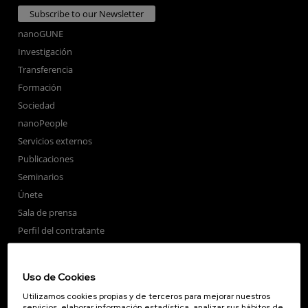
Subscribe to our Newsletter
nanoGUNE
Investigación
Transferencia
Formación
Sociedad
nanoPeople
Servicios externos
Publicaciones
Seminarios
Únete
Sala de prensa
Perfil del contratante
Corporate Compliance
Nanomagnetismo
Uso de Cookies
Nanoóptica
Utilizamos cookies propias y de terceros para mejorar nuestros
Autoensamblado
servicios, elaborar información estadística, analizar sus hábitos de