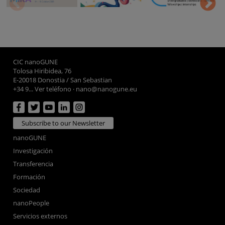
CIC nanoGUNE
Tolosa Hiribidea, 76
E-20018 Donostia / San Sebastian
+34 9... Ver teléfono
·
nano@nanogune.eu
Subscribe to our Newsletter
nanoGUNE
Investigación
Transferencia
Formación
Sociedad
nanoPeople
Servicios externos