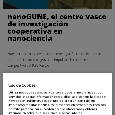
nanoGUNE, el centro vasco
de investigación
cooperativa en
nanociencia
Nuestra misión es llevar a cabo investigación de excelencia en
nanociencia con el objetivo de impulsar el crecimiento
competitivo del País Vasco.
La nanociencia es ciencia a una escala muy pequeña: la
nanoescala, que va de 0,1 a 100 nanómetros. Un nanómetro es la
Uso de Cookies
millonésima parte de un milímetro. El comportamiento de la
materia en la nanoescala es muy especial y científicos de muy
Utilizamos cookies propias y de terceros para mejorar nuestros
servicios, elaborar información estadística, analizar sus hábitos de
diversas disciplinas estudian hoy en día todos estos fenómenos.
navegación, inferir grupos de interés, crear un perfil de sus
intereses y mostrarle anuncios relevantes en otros sitios. Esto nos
Nuestra investigación se centra principalmente en la Nanociencia
permite personalizar el contenido que ofrecemos y obtener
información sobre qué secciones suscitan interés,
Cuántica, los Nanomateriales y la Nanomedicina.