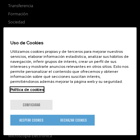
Transferencia
Formación
Sociedad
nanoPeople
Servicios externos
Uso de Cookies
Publicaciones
Utilizamos cookies propias y de terceros para mejorar nuestros
Seminarios
servicios, elaborar información estadística, analizar sus hábitos de
navegación, inferir grupos de interés, crear un perfil de sus
Únete
intereses y mostrarle anuncios relevantes en otros sitios. Esto nos
Sala de prensa
permite personalizar el contenido que ofrecemos y obtener
información sobre qué secciones suscitan interés,
Perfil del contratante
permitiéndonos además mejorar la página web y su seguridad.
Corporate Compliance
Política de cookies
Nanomagnetismo
Nanoóptica
CONFIGURAR
Autoensamblado
Nanobiosistemas
ACEPTAR COOKIES
RECHAZAR COOKIES
Nanodispositivos
Microscopía Electrónica