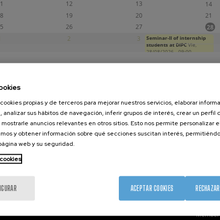
1
12
13
14
8
19
20
21
5
26
27
28
1
2
3
Seminar-II of internship
4
students at DIPC
Vie,
28/08/2026 - 09:00
ookies
nanoGUNE
Servicios externos
Nanoma
cookies propias y de terceros para mejorar nuestros servicios, elaborar inform
, analizar sus hábitos de navegación, inferir grupos de interés, crear un perfil 
Investigación
Publicaciones
Nanoóp
 mostrarle anuncios relevantes en otros sitios. Esto nos permite personalizar 
Transferencia
Seminarios
Autoen
mos y obtener información sobre qué secciones suscitan interés, permitién
Formación
Únete
Nanobio
 página web y su seguridad.
Sociedad
Sala de prensa
Nanodis
 cookies
nanoPeople
Perfil del contratante
Microsc
Corporate Compliance
IGURAR
ACEPTAR COOKIES
RECHAZAR
Member 