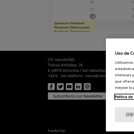
10
1
17
1
2
24
Quantum Statistical
31
Plasmonic Metacrystals
for Room- Temperature
Quantum Technologies
Lun, 24/08/2026 - 12:00
Uso de C
CIC nanoGUNE
Utilizamos 
Tolosa Hiribidea, 76
estadística
E-20018 Donostia / San Sebastian
intereses y
+34 9... Ver teléfono
·
nano@nanogune.eu
que ofrece
mejorar la
Subscribe to our Newsletter
Política de
CONF
Funded by