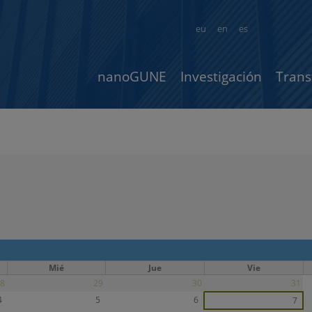
eu
en
es
nanoGUNE
Investigación
Trans
Mié
Jue
Vie
8
29
30
31
4
5
6
7