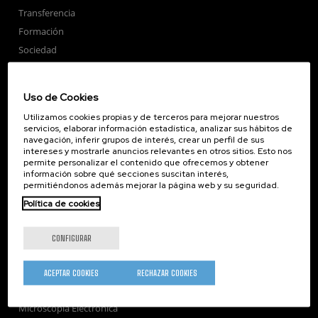
Transferencia
Formación
Sociedad
nanoPeople
Servicios externos
Uso de Cookies
Publicaciones
Utilizamos cookies propias y de terceros para mejorar nuestros
Seminarios
servicios, elaborar información estadística, analizar sus hábitos de
navegación, inferir grupos de interés, crear un perfil de sus
Únete
intereses y mostrarle anuncios relevantes en otros sitios. Esto nos
Sala de prensa
permite personalizar el contenido que ofrecemos y obtener
información sobre qué secciones suscitan interés,
Perfil del contratante
permitiéndonos además mejorar la página web y su seguridad.
Corporate Compliance
Política de cookies
Nanomagnetismo
Nanoóptica
CONFIGURAR
Autoensamblado
Nanobiosistemas
ACEPTAR COOKIES
RECHAZAR COOKIES
Nanodispositivos
Microscopía Electrónica