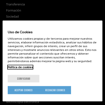
Transferencia
Formación
Sociedad
nanoPeople
Servicios externos
Uso de Cookies
Publicaciones
Utilizamos cookies propias y de terceros para mejorar nuestros
Seminarios
servicios, elaborar información estadística, analizar sus hábitos de
navegación, inferir grupos de interés, crear un perfil de sus
Únete
intereses y mostrarle anuncios relevantes en otros sitios. Esto nos
Sala de prensa
permite personalizar el contenido que ofrecemos y obtener
información sobre qué secciones suscitan interés,
Perfil del contratante
permitiéndonos además mejorar la página web y su seguridad.
Corporate Compliance
Política de cookies
Nanomagnetismo
Nanoóptica
CONFIGURAR
Autoensamblado
Nanobiosistemas
ACEPTAR COOKIES
RECHAZAR COOKIES
Nanodispositivos
Microscopía Electrónica