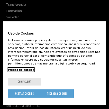
Transferencia
Formación
Sociedad
nanoPeople
Servicios externos
Uso de Cookies
Publicaciones
Utilizamos cookies propias y de terceros para mejorar nuestros
Seminarios
servicios, elaborar información estadística, analizar sus hábitos de
navegación, inferir grupos de interés, crear un perfil de sus
Únete
intereses y mostrarle anuncios relevantes en otros sitios. Esto nos
Sala de prensa
permite personalizar el contenido que ofrecemos y obtener
información sobre qué secciones suscitan interés,
Perfil del contratante
permitiéndonos además mejorar la página web y su seguridad.
Corporate Compliance
Política de cookies
Nanomagnetismo
Nanoóptica
CONFIGURAR
Autoensamblado
Nanobiosistemas
ACEPTAR COOKIES
RECHAZAR COOKIES
Nanodispositivos
Microscopía Electrónica