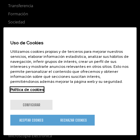
Transferencia
Formación
Sociedad
nanoPeople
Servicios externos
Uso de Cookies
Publicaciones
Utilizamos cookies propias y de terceros para mejorar nuestros
Seminarios
servicios, elaborar información estadística, analizar sus hábitos de
navegación, inferir grupos de interés, crear un perfil de sus
Únete
intereses y mostrarle anuncios relevantes en otros sitios. Esto nos
Sala de prensa
permite personalizar el contenido que ofrecemos y obtener
información sobre qué secciones suscitan interés,
Perfil del contratante
permitiéndonos además mejorar la página web y su seguridad.
Corporate Compliance
Política de cookies
Nanomagnetismo
Nanoóptica
CONFIGURAR
Autoensamblado
Nanobiosistemas
ACEPTAR COOKIES
RECHAZAR COOKIES
Nanodispositivos
Microscopía Electrónica