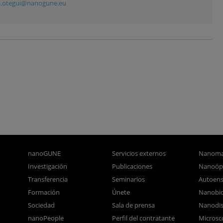
i.otegui@nanogune.eu
nanoGUNE
Servicios externos
Nanoma
Investigación
Publicaciones
Nanoóp
Transferencia
Seminarios
Autoen
Formación
Únete
Nanobio
Sociedad
Sala de prensa
Nanodis
nanoPeople
Perfil del contratante
Microsc