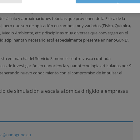
ómo se comportan los nanosistemas a escala molecular.
nanodispositivos y los diversos fenómenos que ocurren a escala
de cálculo y aproximaciones teóricas que provienen de la Física de la
 pero que son de aplicación en campos muy variados (Física, Química,
ría, Medio Ambiente, etc.): disciplinas muy diversas que convergen en el
idisciplinar tan necesario está especialmente presente en nanoGUNE”,
uesta en marcha del Servicio Simune el centro vasco continúa
as de investigación en nanociencia y nanotecnología articuladas por 9
 y generando nuevo conocimiento con el compromiso de impulsar el
io de simulación a escala atómica dirigido a empresas
ola@nanogune.eu