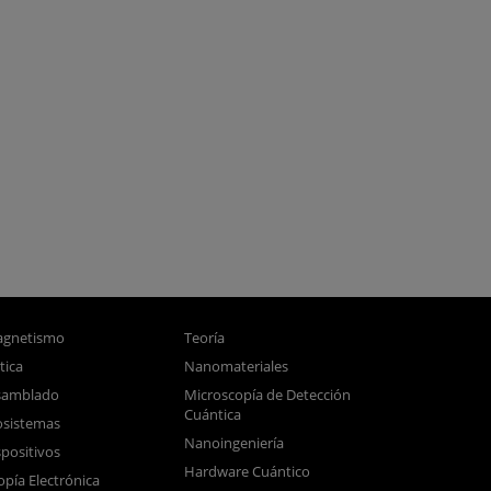
gnetismo
Teoría
tica
Nanomateriales
samblado
Microscopía de Detección
Cuántica
sistemas
Nanoingeniería
positivos
Hardware Cuántico
opía Electrónica