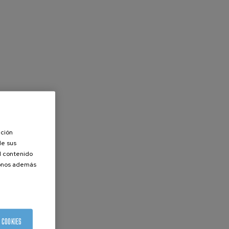
ación
de sus
el contenido
donos además
 COOKIES