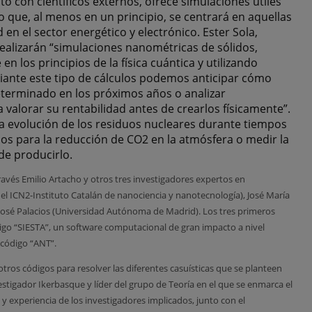
o con científicos externos, ofrece simulaciones útiles
o que, al menos en un principio, se centrará en aquellas
en el sector energético y electrónico. Ester Sola,
realizarán “simulaciones nanométricas de sólidos,
n los principios de la física cuántica y utilizando
ante este tipo de cálculos podemos anticipar cómo
erminado en los próximos años o analizar
 valorar su rentabilidad antes de crearlos físicamente”.
r la evolución de los residuos nucleares durante tiempos
s para la reducción de CO2 en la atmósfera o medir la
de producirlo.
avés Emilio Artacho y otros tres investigadores expertos en
l ICN2-Instituto Catalán de nanociencia y nanotecnología), José María
José Palacios (Universidad Autónoma de Madrid). Los tres primeros
digo “SIESTA”, un software computacional de gran impacto a nivel
l código “ANT”.
os códigos para resolver las diferentes casuísticas que se planteen
estigador Ikerbasque y líder del grupo de Teoría en el que se enmarca el
y experiencia de los investigadores implicados, junto con el