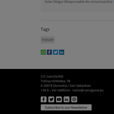
Itziar Otegui (Responsable de comunicación):
Tags
THEORY
whatsapp
facebook
twitter
linkedin
print
CIC nanoGUNE
Tolosa Hiribidea, 76
E-20018 Donostia / San Sebastian
+34 9... Ver teléfono
·
nano@nanogune.eu
Subscribe to our Newsletter