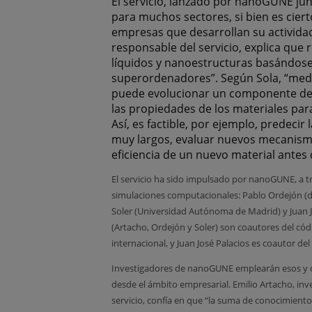
El servicio, lanzado por nanoGUNE junt
para muchos sectores, si bien es ciert
empresas que desarrollan su actividad 
responsable del servicio, explica que 
líquidos y nanoestructuras basándose e
superordenadores”. Según Sola, “medi
puede evolucionar un componente det
las propiedades de los materiales para
Así, es factible, por ejemplo, predeci
muy largos, evaluar nuevos mecanismo
eficiencia de un nuevo material antes 
El servicio ha sido impulsado por nanoGUNE, a tr
simulaciones computacionales: Pablo Ordejón (de
Soler (Universidad Autónoma de Madrid) y Juan 
(Artacho, Ordejón y Soler) son coautores del có
internacional, y Juan José Palacios es coautor de
Investigadores de nanoGUNE emplearán esos y otr
desde el ámbito empresarial. Emilio Artacho, inv
servicio, confía en que “la suma de conocimiento 