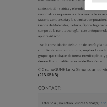
más certeras sobre cómo diseñar materiales o c
La descripción teórica y el modelado de nuevos 
nanométrica requieren la aplicación de técnicas 
Materia Condensada y la Química Computacional,
Ciencia de Materiales, Biofísica, Óptica, Ingenie
campo de la nanotecnología. “Este enfoque mult
apunta Artacho.
Tras la consolidación del Grupo de Teoría y la p
cumpliendo sus compromisos, ampliando sus líne
grupos que trabajan de forma interdisciplinar,
desarrollo competitivo y social del País Vasco.
CIC nanoGUNE lanza Simune, un servic
(213.68 KB)
CONTACT:
Ester Sola (Simulation Services Manager):
e.s