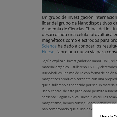
Un grupo de investigación internacion
líder del grupo de Nanodispositivos d
Academia de Ciencias China, del Insti
desarrollado una célula fotovoltaica e
magnéticos como electrodos para propo
Science
ha dado a conocer los resulta
Hueso
, “abre una nueva vía para conve
Según explica el investigador de nanoGUNE, “el d
material orgánico —fullereno C60— y electrodos 
Buckyball, es una molécula con forma de balón f
magnéticos producen corriente con una propied
que el fullereno es conocido por ser un material f
uso y control de esta propiedad permite aumentar
corriente. Según explica Hueso, “las células sola
magnetismo, hemos conseguido ‘ordenarlos’ de f
han comprobado que el uso de este tipo de electr
Uso de C