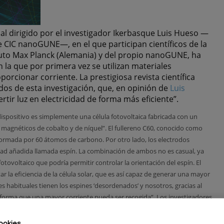
al dirigido por el investigador Ikerbasque Luis Hueso —
e CIC nanoGUNE—, en el que participan científicos de la
tuto Max Planck (Alemania) y del propio nanoGUNE, ha
n la que por primera vez se utilizan materiales
rcionar corriente. La prestigiosa revista científica
dos de esta investigación, que, en opinión de
Luis
rtir luz en electricidad de forma más eficiente”.
ispositivo es simplemente una célula fotovoltaica fabricada con un
magnéticos de cobalto y de níquel”. El fullereno C60, conocido como
ormada por 60 átomos de carbono. Por otro lado, los electrodos
ad añadida llamada espín. La combinación de ambos no es casual, ya
otovoltaico que podría permitir controlar la orientación del espín. El
 la eficiencia de la célula solar, que es así capaz de generar una mayor
res habituales tienen los espines ‘desordenados’ y nosotros, gracias al
orma que una mayor corriente pueda ser recogida”. Los investigadores
odos incrementa un 14 % la eficiencia fotovoltaica del dispositivo.
ookies