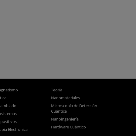
gnetismo
Teoría
tica
Nanomateriales
samblado
Microscopía de Detección
Cuántica
sistemas
Nanoingeniería
positivos
Hardware Cuántico
opía Electrónica