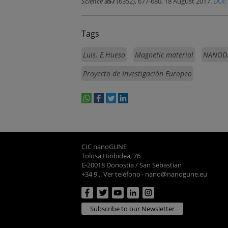
Science
357
(6352), 677-680, 18 August 2017.
DOI:
Tags
Luis. E.Hueso
Magnetic material
NANODE
Proyecto de Investigación Europeo
whatsapp
facebook
twitter
linkedin
print
CIC nanoGUNE
Tolosa Hiribidea, 76
E-20018 Donostia / San Sebastian
+34 9... Ver teléfono
·
nano@nanogune.eu
Subscribe to our Newsletter