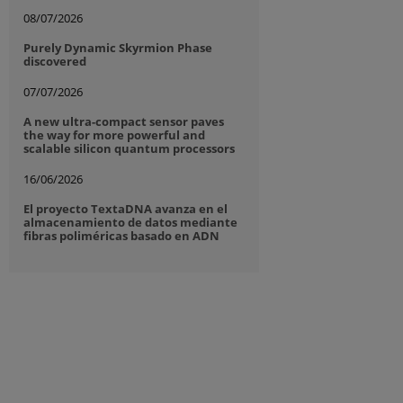
08/07/2026
Purely Dynamic Skyrmion Phase
discovered
07/07/2026
A new ultra-compact sensor paves
the way for more powerful and
scalable silicon quantum processors
16/06/2026
El proyecto TextaDNA avanza en el
almacenamiento de datos mediante
fibras poliméricas basado en ADN