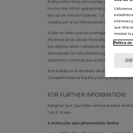
El dispositivo tiene otra ventaja añadida, ya qu
mucho más útil en aplicaciones que la corriente 
Utilizamos 
estadística
del uso de transformadores. “La inversión de cor
intereses y
creados por la luz interaccionan con los contact
que ofrece
Si bien es cierto que los investigadores han de
mejorar la
eficiencia de las células fotovoltaicas, sostiene
Política de
ese objetivo están trabajando en la construcción
demostrado ser más eficientes que el fullereno. E
dispositivo comercial que actúe como módulo sol
CONF
Este trabajo es el resultado de una investigació
Competitividad de España y por la Unión Europe
FOR FURTHER INFORMATION:
Xiangnan Sun, Saül Vélez, Ainhoa Atxabal, Amilca
Luis E. Hueso
A molecular spin-photovoltaic device