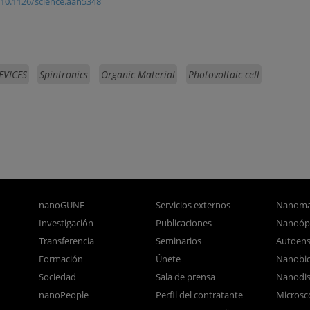
 10.1126/science.aan5348
VICES
Spintronics
Organic Material
Photovoltaic cell
nanoGUNE
Servicios externos
Nanoma
Investigación
Publicaciones
Nanoóp
Transferencia
Seminarios
Autoen
Formación
Únete
Nanobio
Sociedad
Sala de prensa
Nanodis
nanoPeople
Perfil del contratante
Microsc