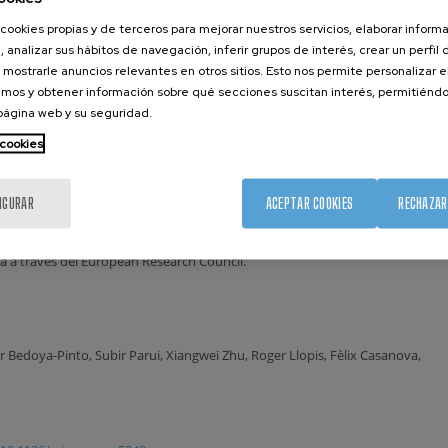
e ha demostrado ser capaz de generar directamente corriente alterna,
continua que generan las células solares habituales, ya que no requiere
cookies propias y de terceros para mejorar nuestros servicios, elaborar inform
, analizar sus hábitos de navegación, inferir grupos de interés, crear un perfil 
riente se produce en el propio dispositivo cuando los electrones
 mostrarle anuncios relevantes en otros sitios. Esto nos permite personalizar 
os magnéticos que tienen los espines ‘ordenados’”, explica Hueso.
mos y obtener información sobre qué secciones suscitan interés, permitién
mostrado que el uso de electrodos magnéticos permite aumentar la
 página web y su seguridad.
n que todavía están lejos de conseguir una célula fotovoltaica óptima. Con
 cookies
 de dispositivos similares utilizando materiales orgánicos que ya han
l investigador afirma que “en el futuro será posible construir un
ar y produzca corriente alterna directamente”.
IGURAR
ACEPTAR COOKIES
RECHAZAR
n financiada por el Gobierno Vasco, por el Ministerio de Economía y
a a través del European Research Council.
r Bedoya-Pinto, Subir Parui, Xiangwei Zhu, Roger Llopis, Fèlix Casanova,