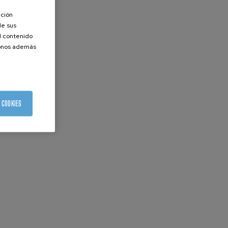
ación
de sus
el contenido
donos además
 COOKIES