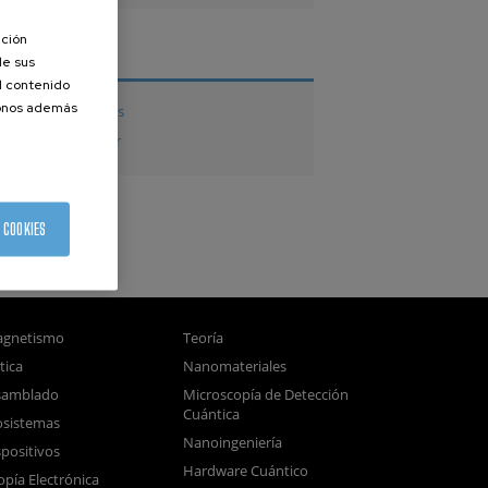
ación
TESIS
de sus
el contenido
donos además
Tesis doctorales
Tesis de Máster
 COOKIES
gnetismo
Teoría
tica
Nanomateriales
samblado
Microscopía de Detección
Cuántica
sistemas
Nanoingeniería
positivos
Hardware Cuántico
opía Electrónica