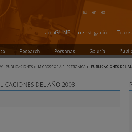
eu
en
es
nanoGUNE
Investigación
Trans
Publi
nto
Research
Personas
Galería
Y - PUBLICACIONES
MICROSCOPÍA ELECTRÓNICA
PUBLICACIONES DEL A
LICACIONES DEL AÑO 2008