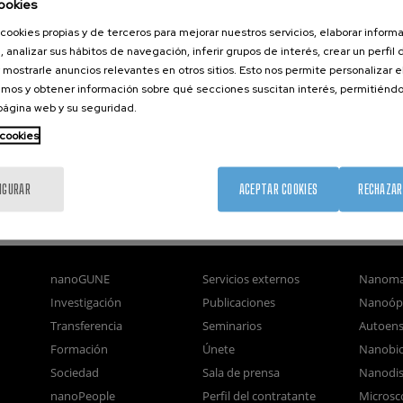
ookies
cookies propias y de terceros para mejorar nuestros servicios, elaborar inform
, analizar sus hábitos de navegación, inferir grupos de interés, crear un perfil 
 mostrarle anuncios relevantes en otros sitios. Esto nos permite personalizar 
mos y obtener información sobre qué secciones suscitan interés, permitién
 página web y su seguridad.
 cookies
IGURAR
ACEPTAR COOKIES
RECHAZAR
nanoGUNE
Servicios externos
Nanoma
Investigación
Publicaciones
Nanoóp
Transferencia
Seminarios
Autoen
Formación
Únete
Nanobio
Sociedad
Sala de prensa
Nanodis
nanoPeople
Perfil del contratante
Microsc