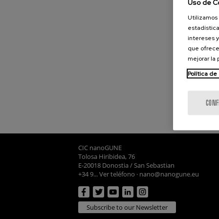
Uso de C
Utilizamos 
estadística
intereses y
que ofrece
mejorar la
Política de
CONF
CIC nanoGUNE
Tolosa Hiribidea, 76
E-20018 Donostia / San Sebastian
+34 9... Ver teléfono
·
nano@nanogune.eu
Subscribe to our Newsletter