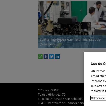
Scattering-type near-field microscope
(Neaspec)
whatsapp
facebook
twitter
linkedin
print
Uso de C
Utilizamos 
estadística
intereses y
que ofrece
CIC nanoGUNE
mejorar la
Tolosa Hiribidea, 76
Política de
E-20018 Donostia / San Sebastian
+34 9... Ver teléfono
·
nano@nanogune.eu