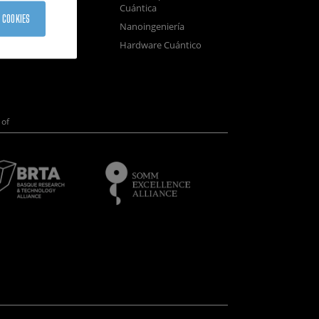
Cuántica
sistemas
 COOKIES
Nanoingeniería
positivos
Hardware Cuántico
opía Electrónica
of