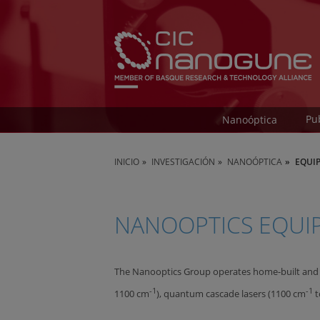
Pu
Nanoóptica
INICIO
INVESTIGACIÓN
NANOÓPTICA
EQUI
NANOOPTICS EQUI
The Nanooptics Group operates home-built and 
-1
-1
1100 cm
), quantum cascade lasers (1100 cm
t