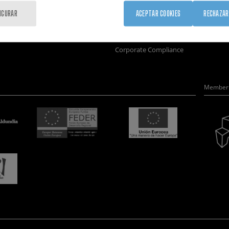
Formación
Únete
Nanobio
IGURAR
ACEPTAR COOKIES
RECHAZAR
Sociedad
Sala de prensa
Nanodis
nanoPeople
Perfil del contratante
Microsc
Corporate Compliance
Member 