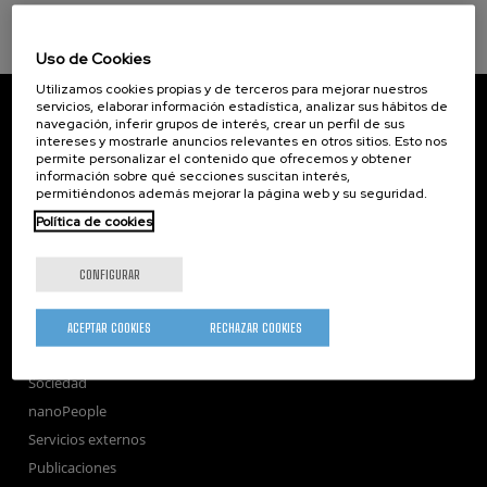
Uso de Cookies
Utilizamos cookies propias y de terceros para mejorar nuestros
CIC nanoGUNE
servicios, elaborar información estadística, analizar sus hábitos de
navegación, inferir grupos de interés, crear un perfil de sus
Tolosa Hiribidea, 76
intereses y mostrarle anuncios relevantes en otros sitios. Esto nos
E-20018 Donostia / San Sebastian
permite personalizar el contenido que ofrecemos y obtener
+34 9... Ver teléfono
·
nano@nanogune.eu
información sobre qué secciones suscitan interés,
permitiéndonos además mejorar la página web y su seguridad.
Política de cookies
Subscribe to our Newsletter
nanoGUNE
CONFIGURAR
Investigación
Transferencia
ACEPTAR COOKIES
RECHAZAR COOKIES
Formación
Sociedad
nanoPeople
Servicios externos
Publicaciones