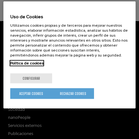
Uso de Cookies
Utilizamos cookies propias y de terceros para mejorar nuestros
CIC nanoGUNE
servicios, elaborar información estadística, analizar sus hábitos de
navegación, inferir grupos de interés, crear un perfil de sus
Tolosa Hiribidea, 76
intereses y mostrarle anuncios relevantes en otros sitios. Esto nos
E-20018 Donostia / San Sebastian
permite personalizar el contenido que ofrecemos y obtener
+34 9... Ver teléfono
·
nano@nanogune.eu
información sobre qué secciones suscitan interés,
permitiéndonos además mejorar la página web y su seguridad.
Política de cookies
Subscribe to our Newsletter
nanoGUNE
CONFIGURAR
Investigación
Transferencia
ACEPTAR COOKIES
RECHAZAR COOKIES
Formación
Sociedad
nanoPeople
Servicios externos
Publicaciones