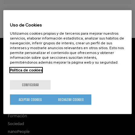
Uso de Cookies
Utilizamos cookies propias y de terceros para mejorar nuestros
servicios, elaborar información estadística, analizar sus hábitos de
navegación, inferir grupos de interés, crear un perfil de sus
CIC nanoGUNE
intereses y mostrarle anuncios relevantes en otros sitios. Esto nos
Tolosa Hiribidea, 76
permite personalizar el contenido que ofrecemos y obtener
E-20018 Donostia / San Sebastian
información sobre qué secciones suscitan interés,
permitiéndonos además mejorar la página web y su seguridad.
+34 9... Ver teléfono
·
nano@nanogune.eu
Política de cookies
Subscribe to our Newsletter
CONFIGURAR
nanoGUNE
ACEPTAR COOKIES
RECHAZAR COOKIES
Investigación
Transferencia
Formación
Sociedad
nanoPeople