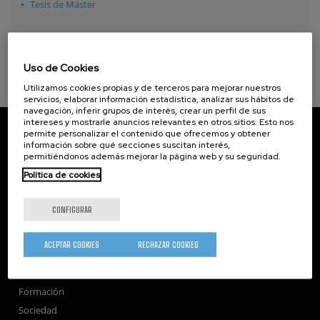
Tesis de Máster
Uso de Cookies
Utilizamos cookies propias y de terceros para mejorar nuestros
servicios, elaborar información estadística, analizar sus hábitos de
navegación, inferir grupos de interés, crear un perfil de sus
intereses y mostrarle anuncios relevantes en otros sitios. Esto nos
CIC nanoGUNE
permite personalizar el contenido que ofrecemos y obtener
Tolosa Hiribidea, 76
información sobre qué secciones suscitan interés,
E-20018 Donostia / San Sebastian
permitiéndonos además mejorar la página web y su seguridad.
+34 9... Ver teléfono
·
nano@nanogune.eu
Política de cookies
CONFIGURAR
Subscribe to our Newsletter
nanoGUNE
ACEPTAR COOKIES
RECHAZAR COOKIES
Investigación
Transferencia
Formación
Sociedad