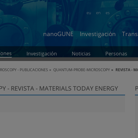
eu
en
es
nanoGUNE
Investigación
Trans
iones
Investigación
Noticias
Personas
OSCOPY - PUBLICACIONES
QUANTUM-PROBE-MICROSCOPY
REVISTA - 
- REVISTA - MATERIALS TODAY ENERGY