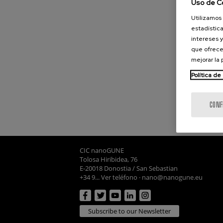
Uso de C
Utilizamos 
estadística
intereses y
que ofrece
mejorar la
Política de
CONF
CIC nanoGUNE
Tolosa Hiribidea, 76
E-20018 Donostia / San Sebastian
+34 9... Ver teléfono
·
nano@nanogune.eu
Subscribe to our Newsletter