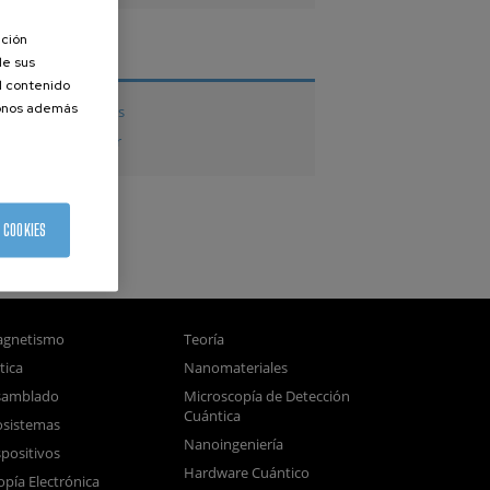
ación
TESIS
de sus
el contenido
donos además
Tesis doctorales
Tesis de Máster
 COOKIES
gnetismo
Teoría
tica
Nanomateriales
samblado
Microscopía de Detección
Cuántica
sistemas
Nanoingeniería
positivos
Hardware Cuántico
opía Electrónica