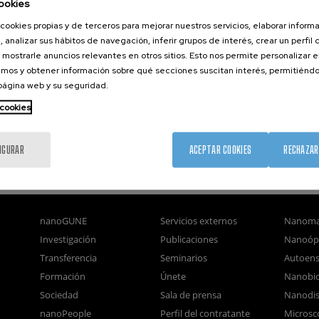
ookies
cookies propias y de terceros para mejorar nuestros servicios, elaborar inform
, analizar sus hábitos de navegación, inferir grupos de interés, crear un perfil 
 mostrarle anuncios relevantes en otros sitios. Esto nos permite personalizar 
mos y obtener información sobre qué secciones suscitan interés, permitién
 página web y su seguridad.
 cookies
IGURAR
ACEPTAR COOKIES
RECHAZAR
nanoGUNE
Servicios externos
Nanoma
Investigación
Publicaciones
Nanoóp
Transferencia
Seminarios
Autoen
Formación
Únete
Nanobio
Sociedad
Sala de prensa
Nanodis
nanoPeople
Perfil del contratante
Microsc