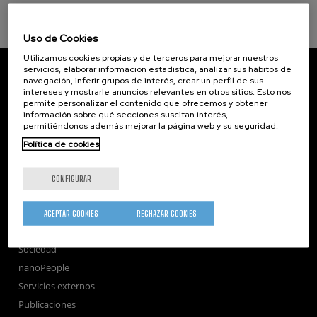
Uso de Cookies
Utilizamos cookies propias y de terceros para mejorar nuestros
CIC nanoGUNE
servicios, elaborar información estadística, analizar sus hábitos de
navegación, inferir grupos de interés, crear un perfil de sus
Tolosa Hiribidea, 76
intereses y mostrarle anuncios relevantes en otros sitios. Esto nos
E-20018 Donostia / San Sebastian
permite personalizar el contenido que ofrecemos y obtener
+34 9... Ver teléfono
·
nano@nanogune.eu
información sobre qué secciones suscitan interés,
permitiéndonos además mejorar la página web y su seguridad.
Política de cookies
Subscribe to our Newsletter
nanoGUNE
CONFIGURAR
Investigación
Transferencia
ACEPTAR COOKIES
RECHAZAR COOKIES
Formación
Sociedad
nanoPeople
Servicios externos
Publicaciones