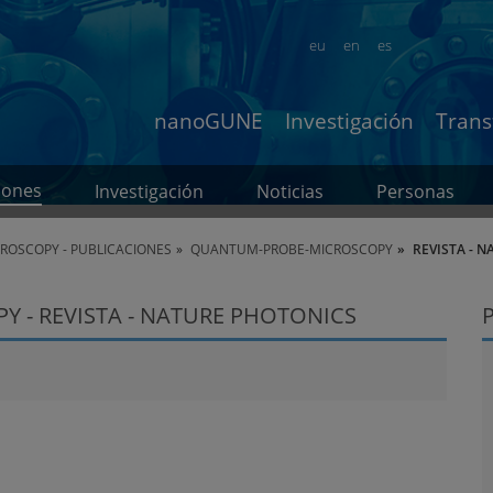
eu
en
es
nanoGUNE
Investigación
Trans
iones
Investigación
Noticias
Personas
OSCOPY - PUBLICACIONES
QUANTUM-PROBE-MICROSCOPY
REVISTA - 
 - REVISTA - NATURE PHOTONICS