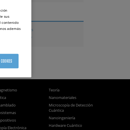
ación
TESIS
de sus
el contenido
donos además
Tesis doctorales
Tesis de Máster
 COOKIES
gnetismo
Teoría
tica
Nanomateriales
samblado
Microscopía de Detección
Cuántica
sistemas
Nanoingeniería
positivos
Hardware Cuántico
opía Electrónica