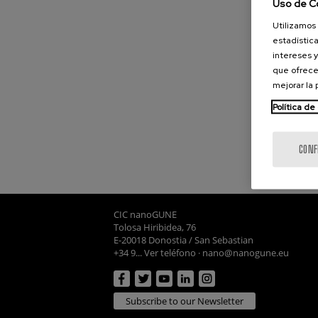
Uso de C
Utilizamos 
estadística
intereses y
que ofrece
mejorar la
Política de
CONF
CIC nanoGUNE
Tolosa Hiribidea, 76
E-20018 Donostia / San Sebastian
+34 9... Ver teléfono
·
nano@nanogune.eu
Subscribe to our Newsletter