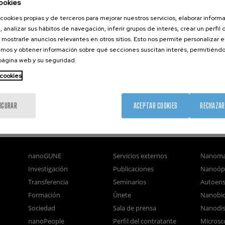
ookies
cookies propias y de terceros para mejorar nuestros servicios, elaborar inform
, analizar sus hábitos de navegación, inferir grupos de interés, crear un perfil 
 mostrarle anuncios relevantes en otros sitios. Esto nos permite personalizar 
mos y obtener información sobre qué secciones suscitan interés, permitién
 página web y su seguridad.
 cookies
IGURAR
ACEPTAR COOKIES
RECHAZAR
nanoGUNE
Servicios externos
Nanoma
Investigación
Publicaciones
Nanoóp
Transferencia
Seminarios
Autoen
Formación
Únete
Nanobio
Sociedad
Sala de prensa
Nanodis
nanoPeople
Perfil del contratante
Microsc