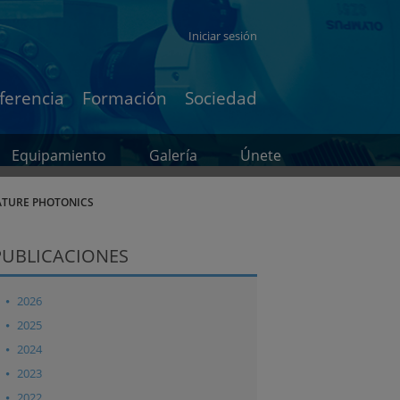
Iniciar sesión
ferencia
Formación
Sociedad
Equipamiento
Galería
Únete
NATURE PHOTONICS
PUBLICACIONES
2026
2025
2024
2023
2022