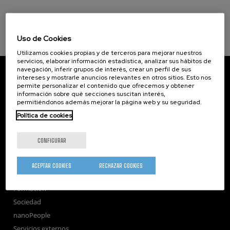
Uso de Cookies
Utilizamos cookies propias y de terceros para mejorar nuestros
servicios, elaborar información estadística, analizar sus hábitos de
navegación, inferir grupos de interés, crear un perfil de sus
CIC nanoGUNE
intereses y mostrarle anuncios relevantes en otros sitios. Esto nos
Tolosa Hiribidea, 76
permite personalizar el contenido que ofrecemos y obtener
E-20018 Donostia / San Sebastian
información sobre qué secciones suscitan interés,
+34 9... Ver teléfono
·
nano@nanogune.eu
permitiéndonos además mejorar la página web y su seguridad.
Política de cookies
Subscribe to our Newsletter
CONFIGURAR
nanoGUNE
Investigación
ACEPTAR COOKIES
RECHAZAR COOKIES
Transferencia
Formación
Sociedad
nanoPeople
Servicios externos