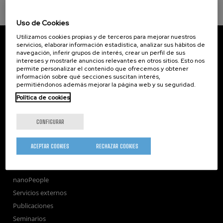
Uso de Cookies
Utilizamos cookies propias y de terceros para mejorar nuestros
CIC nanoGUNE
servicios, elaborar información estadística, analizar sus hábitos de
Tolosa Hiribidea, 76
navegación, inferir grupos de interés, crear un perfil de sus
E-20018 Donostia / San Sebastian
intereses y mostrarle anuncios relevantes en otros sitios. Esto nos
+34 9... Ver teléfono
·
nano@nanogune.eu
permite personalizar el contenido que ofrecemos y obtener
información sobre qué secciones suscitan interés,
permitiéndonos además mejorar la página web y su seguridad.
Política de cookies
Subscribe to our Newsletter
nanoGUNE
CONFIGURAR
Investigación
Transferencia
ACEPTAR COOKIES
RECHAZAR COOKIES
Formación
Sociedad
nanoPeople
Servicios externos
Publicaciones
Seminarios