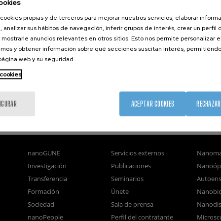
ookies
cookies propias y de terceros para mejorar nuestros servicios, elaborar inform
, analizar sus hábitos de navegación, inferir grupos de interés, crear un perfil 
 mostrarle anuncios relevantes en otros sitios. Esto nos permite personalizar 
mos y obtener información sobre qué secciones suscitan interés, permitién
 página web y su seguridad.
 cookies
IGURAR
ACEPTAR COOKIES
RECHAZAR
nanoGUNE
Servicios externos
Nanoma
Investigación
Publicaciones
Nanoóp
Transferencia
Seminarios
Autoen
Formación
Únete
Nanobio
Sociedad
Sala de prensa
Nanodis
nanoPeople
Perfil del contratante
Microsc