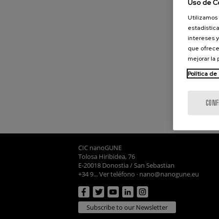
Uso de C
Utilizamos 
estadística
intereses y
que ofrece
mejorar la
Política de
CONF
CIC nanoGUNE
Tolosa Hiribidea, 76
E-20018 Donostia / San Sebastian
+34 9... Ver teléfono
·
nano@nanogune.eu
Subscribe to our Newsletter