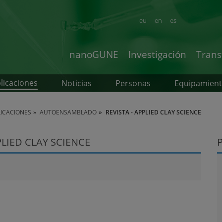
eu
en
es
nanoGUNE
Investigación
Trans
licaciones
Noticias
Personas
Equipamien
LICACIONES
AUTOENSAMBLADO
REVISTA - APPLIED CLAY SCIENCE
PLIED CLAY SCIENCE