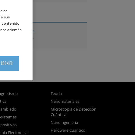
ación
TESIS
de sus
el contenido
donos además
Tesis doctorales
Tesis de Máster
 COOKIES
gnetismo
Teoría
tica
Nanomateriales
samblado
Microscopía de Detección
Cuántica
sistemas
Nanoingeniería
positivos
Hardware Cuántico
opía Electrónica