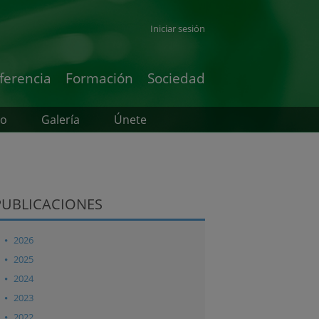
Iniciar sesión
ferencia
Formación
Sociedad
to
Galería
Únete
PUBLICACIONES
2026
2025
2024
2023
2022