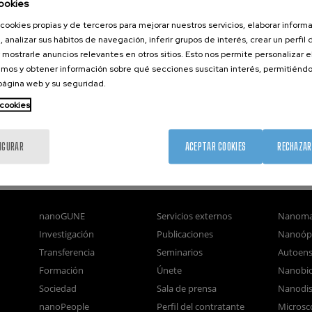
ookies
cookies propias y de terceros para mejorar nuestros servicios, elaborar inform
, analizar sus hábitos de navegación, inferir grupos de interés, crear un perfil 
 mostrarle anuncios relevantes en otros sitios. Esto nos permite personalizar 
mos y obtener información sobre qué secciones suscitan interés, permitién
 página web y su seguridad.
 cookies
IGURAR
ACEPTAR COOKIES
RECHAZAR
nanoGUNE
Servicios externos
Nanoma
Investigación
Publicaciones
Nanoóp
Transferencia
Seminarios
Autoen
Formación
Únete
Nanobio
Sociedad
Sala de prensa
Nanodis
nanoPeople
Perfil del contratante
Microsc