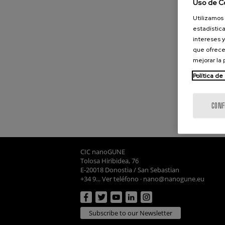
Uso de C
Utilizamos 
estadística
intereses y
que ofrece
mejorar la
Política de
CONF
CIC nanoGUNE
Tolosa Hiribidea, 76
E-20018 Donostia / San Sebastian
+34 9... Ver teléfono
·
nano@nanogune.eu
Subscribe to our Newsletter