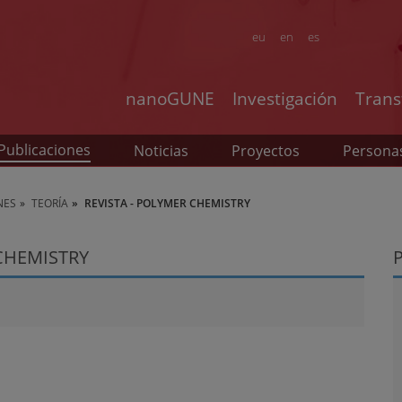
eu
en
es
nanoGUNE
Investigación
Trans
Publicaciones
Noticias
Proyectos
Persona
NES
TEORÍA
REVISTA - POLYMER CHEMISTRY
 CHEMISTRY