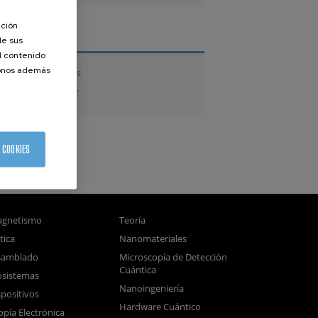
ación
TESIS
de sus
el contenido
donos además
Tesis doctorales
Tesis de Máster
 COOKIES
gnetismo
Teoría
tica
Nanomateriales
samblado
Microscopía de Detección
Cuántica
sistemas
Nanoingeniería
positivos
Hardware Cuántico
opía Electrónica