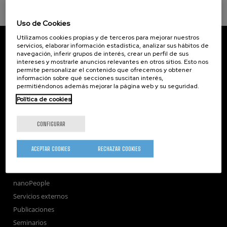
Uso de Cookies
Utilizamos cookies propias y de terceros para mejorar nuestros
CIC nanoGUNE
servicios, elaborar información estadística, analizar sus hábitos de
Tolosa Hiribidea, 76
navegación, inferir grupos de interés, crear un perfil de sus
E-20018 Donostia / San Sebastian
intereses y mostrarle anuncios relevantes en otros sitios. Esto nos
+34 9... Ver teléfono
·
nano@nanogune.eu
permite personalizar el contenido que ofrecemos y obtener
información sobre qué secciones suscitan interés,
permitiéndonos además mejorar la página web y su seguridad.
Política de cookies
Subscribe to our Newsletter
nanoGUNE
CONFIGURAR
Investigación
Transferencia
ACEPTAR COOKIES
RECHAZAR COOKIES
Formación
Sociedad
nanoPeople
Servicios externos
Publicaciones
Seminarios