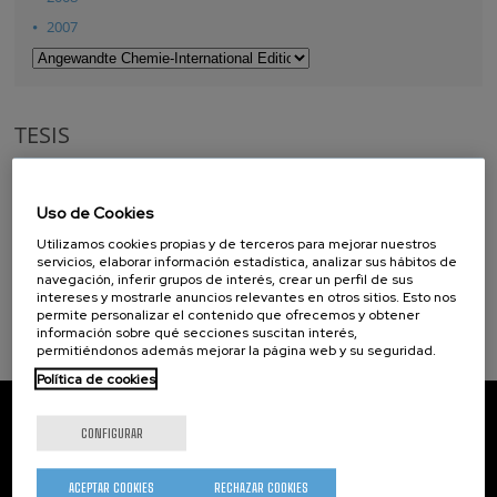
2007
TESIS
Tesis doctorales
Uso de Cookies
Tesis de Máster
Utilizamos cookies propias y de terceros para mejorar nuestros
servicios, elaborar información estadística, analizar sus hábitos de
navegación, inferir grupos de interés, crear un perfil de sus
intereses y mostrarle anuncios relevantes en otros sitios. Esto nos
permite personalizar el contenido que ofrecemos y obtener
información sobre qué secciones suscitan interés,
permitiéndonos además mejorar la página web y su seguridad.
Política de cookies
CIC nanoGUNE
Tolosa Hiribidea, 76
CONFIGURAR
E-20018 Donostia / San Sebastian
+34 9... Ver teléfono
·
nano@nanogune.eu
ACEPTAR COOKIES
RECHAZAR COOKIES