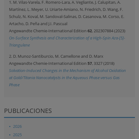
1. M. Vilas-Varela, F. Romero-Lara, A. Vegliante, J. Calupitan, A.
Martínez, L. Meyer, U. Uriarte-Amiano, N. Friedrich, D. Wang, F.
Schulz, N. Koval, M. Sandoval-Salinas, D. Casanova, M. Corso, E.
Artacho, D. Peña and J.I. Pascual
Angewandte Chemie-International Edition
62
, 202307884 (2023)
On-Surface Synthesis and Characterization of a High-Spin Aza-[5]-
Triangulene
2. D. Munoz-Santiburcio, M. Camellone and D. Marx
Angewandte Chemie-International Edition
57
, 3327 (2018)
Solvation-Induced Changes in the Mechanism of Alcohol Oxidation
at Gold/Titania Nanocatalysts in the Aqueous Phase versus Gas
Phase
PUBLICACIONES
2026
2025