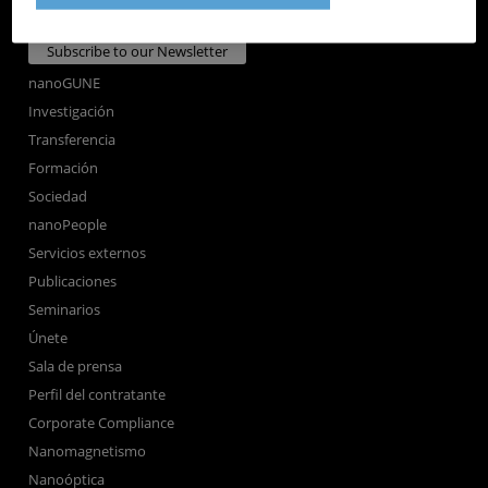
Subscribe to our Newsletter
nanoGUNE
Investigación
Transferencia
Formación
Sociedad
nanoPeople
Servicios externos
Publicaciones
Seminarios
Únete
Sala de prensa
Perfil del contratante
Corporate Compliance
Nanomagnetismo
Nanoóptica